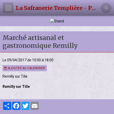
La Safranerie Templière - Producteur de Safran Artisanal
Panier
0
Votre compte
Marché artisanal et
Accueil
gastronomique Remilly
La Safranerie Templière
Le 09/04/2017
de 10:00
à 18:00
Agenda
AJOUTER AU CALENDRIER
Contact
Remilly sur Tille
Album
Remilly sur Tille
Partager
Facebook
Twitter
Email