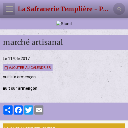
La Safranerie Templière - Producteur de Safran Artisanal
Panier
0
Votre compte
marché artisanal
Accueil
La Safranerie Templière
Le 11/06/2017
AJOUTER AU CALENDRIER
Agenda
nuit sur armençon
Contact
nuit sur armençon
Album
Partager
Facebook
Twitter
Email